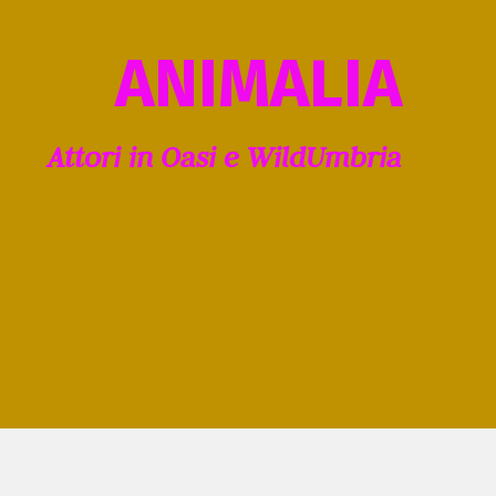
ANIMALIA
Attori in Oasi e WildUmbria