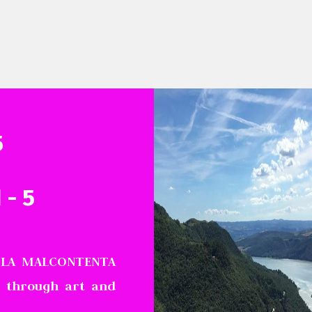
5
 - 5
 LA MALCONTENTA
 through art and